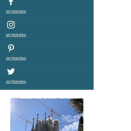
antipedes
antipedes
antipedes
antipedes
Winter badai salju lagi di
Skåne bulan Nov